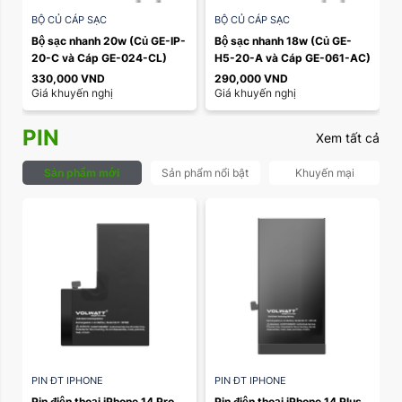
BỘ CỦ CÁP SẠC
BỘ CỦ CÁP SẠC
Bộ sạc nhanh 20w (Củ GE-IP-
Bộ sạc nhanh 18w (Củ GE-
20-C và Cáp GE-024-CL)
H5-20-A và Cáp GE-061-AC)
330,000
VND
290,000
VND
Giá khuyến nghị
Giá khuyến nghị
PIN
Xem tất cả
Sản phẩm mới
Sản phẩm nổi bật
Khuyến mại
PIN ĐT IPHONE
PIN ĐT IPHONE
Pin điện thoại iPhone 14 Pro 
Pin điện thoại iPhone 14 Plus 