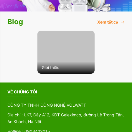
Blog
Xem tất cả
Giới thiệu
VỀ CHÚNG TÔI
CÔNG TY TNHH CÔNG NGHỆ VOLWATT
Địa chỉ :
LK7, Dãy A12, KĐT Geleximco, đường Lê Trọng Tấn,
An Khánh, Hà Nội
Hotline :
0903423015