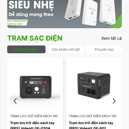
TRẠM SẠC ĐIỆN
Xem tất cả
Sản phẩm mới
Sản phẩm nổi bật
Khuyến mại
TRẠM LƯU GIỮ ĐIỆN XÁCH TAY
TRẠM LƯU GIỮ ĐIỆN XÁCH TAY
PPS
,
TRẠM ĐIỆN DI ĐỘNG
PPS
Trạm lưu trữ điện xách tay 
Trạm lưu trữ điện xách tay 
(PPS) Volwatt GE-030A
(PPS) Volwatt GE-601