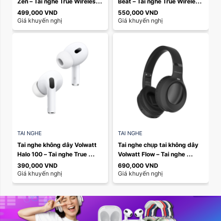
Zen – Tai nghe True Wireless 
Beat – Tai nghe True Wireless 
Stereo 4 mic ENC | Bluetooth 
Stereo 4 mic ENC | Bluetooth 
499,000
VND
550,000
VND
5.4 | Pin ...
5.4 | Pin ...
Giá khuyến nghị
Giá khuyến nghị
TAI NGHE
TAI NGHE
Tai nghe không dây Volwatt 
Tai nghe chụp tai không dây 
Halo 100 – Tai nghe True 
Volwatt Flow – Tai nghe 
Wireless Stereo| Bluetooth 
Bluetooth chụp tai | AUX + 
390,000
VND
690,000
VND
5.4
Bluetooth | Pin ...
Giá khuyến nghị
Giá khuyến nghị