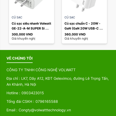
CỦ SẠC
CỦ SẠC
Củ sạc siêu nhanh Volwatt 
Củ sạc chuẩn C - 20W - 
GE-22-A-M SUPER Si 
GaN (GaN 20W USB-C 
22.5W
Power Adapter)
300,000
VND
360,000
VND
Giá khuyến nghị
Giá khuyến nghị
VỀ CHÚNG TÔI
CÔNG TY TNHH CÔNG NGHỆ VOLWATT
Địa chỉ :
LK7, Dãy A12, KĐT Geleximco, đường Lê Trọng Tấn,
An Khánh, Hà Nội
Hotline :
0903423015
Tổng đài CSKH :
0796165588
Email :
Congty@volwatttechnology.vn