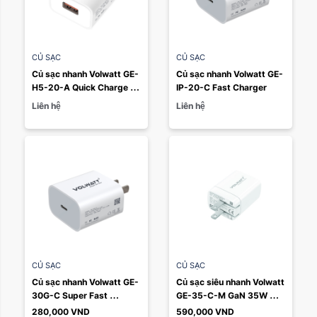
CỦ SẠC
CỦ SẠC
Loại hàng:
Xóa
Củ sạc nhanh Volwatt GE-
Củ sạc nhanh Volwatt GE-
H5-20-A Quick Charge 
IP-20-C Fast Charger
3.0 cổng USB
Liên hệ
Liên hệ
CỦ SẠC
CỦ SẠC
Loại hàng:
Xóa
Củ sạc nhanh Volwatt GE-
Củ sạc siêu nhanh Volwatt 
30G-C Super Fast 
GE-35-C-M GaN 35W 
Charger
PD+QC Dual Ports
280,000
VND
590,000
VND