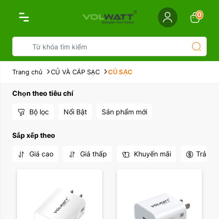
0
Trang chủ
CỦ VÀ CÁP SẠC
CỦ SẠC
Chọn theo tiêu chí
Bộ lọc
Nổi Bật
Sản phẩm mới
Sắp xếp theo
Giá cao
Giá thấp
Khuyến mãi
Trả gó