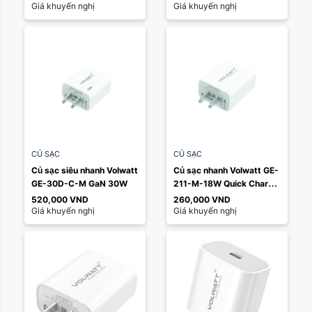
Giá khuyến nghị
Giá khuyến nghị
CỦ SẠC
CỦ SẠC
Củ sạc siêu nhanh Volwatt 
Củ sạc nhanh Volwatt GE-
GE-30D-C-M GaN 30W
211-M-18W Quick Charge 
3.0 cổng USB
520,000
VND
260,000
VND
Giá khuyến nghị
Giá khuyến nghị