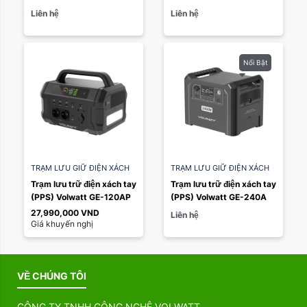
Liên hệ
Liên hệ
Nổi Bật
TRẠM LƯU GIỮ ĐIỆN XÁCH
TRẠM LƯU GIỮ ĐIỆN XÁCH
TAY PPS
TAY PPS
Trạm lưu trữ điện xách tay 
Trạm lưu trữ điện xách tay 
(PPS) Volwatt GE-120AP
(PPS) Volwatt GE-240A
27,990,000
VND
Liên hệ
Giá khuyến nghị
VỀ CHÚNG TÔI
CÔNG TY TNHH CÔNG NGHỆ VOLWATT