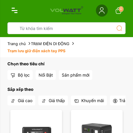
0
Trang chủ
TRẠM ĐIỆN DI ĐỘNG
Trạm lưu giữ điện xách tay PPS
Chọn theo tiêu chí
Bộ lọc
Nổi Bật
Sản phẩm mới
Sắp xếp theo
Giá cao
Giá thấp
Khuyến mãi
Trả gó