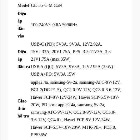
Model
GE-35-C-M GaN
Điện
áp
100-240V~ 0.8A 50/60Hz
đầu
vào
USB-C (PD): 5V3A, 9V3A, 12V2.92A,
Điện
15V2.33A, 20V1.75A, PPS: 3.3-11V3A, 3.3-
áp
21V1.75A (max 35W)
đầu ra
USB A (QC): 5V3A, 9V3A, 12V2.92A (35W)
USB A+PD: 5V/3A 15W
apple2.4a, samsung-5v-2a, samsung-AFC-9V-12V,
BC1.2(DC-P1.5), QC2.0-9V-12V, QC3.0-3.6-12V,
Hawei FCP-9V-12V-24W, Hawei SCP-5.5V-10V-
Giao
20W, PD port: apple2.4a, samsung-5v-2a,
thức
samsung-AFC-9V-12V, QC2.0-9V-12V, QC3.0-
hỗ trợ
3.6-12V, QC4.0+, Hawei FCP-9V-12V-24W,
Hawei SCP-5.5V-10V-20W, MTK-PE+, PD3.0,
PPS36W