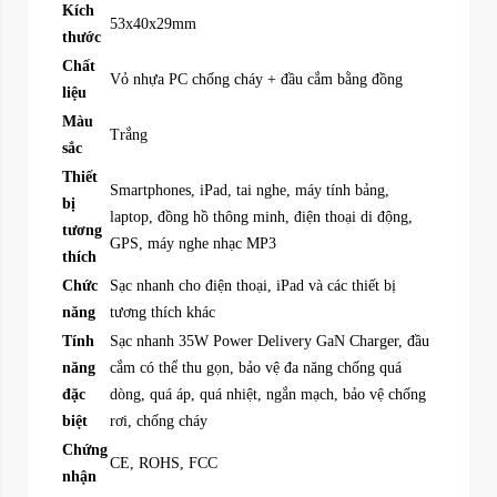
Kích
53x40x29mm
thước
Chất
Vỏ nhựa PC chống cháy + đầu cắm bằng đồng
liệu
Màu
Trắng
sắc
Thiết
Smartphones, iPad, tai nghe, máy tính bảng,
bị
laptop, đồng hồ thông minh, điện thoại di động,
tương
GPS, máy nghe nhạc MP3
thích
Chức
Sạc nhanh cho điện thoại, iPad và các thiết bị
năng
tương thích khác
Tính
Sạc nhanh 35W Power Delivery GaN Charger, đầu
năng
cắm có thể thu gọn, bảo vệ đa năng chống quá
đặc
dòng, quá áp, quá nhiệt, ngắn mạch, bảo vệ chống
biệt
rơi, chống cháy
Chứng
CE, ROHS, FCC
nhận