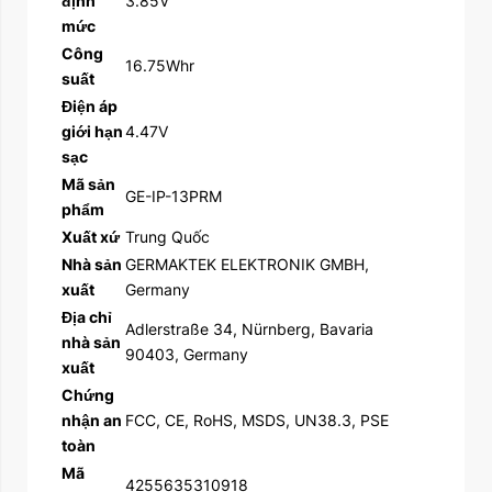
định
3.85V
mức
Công
16.75Whr
suất
Điện áp
giới hạn
4.47V
sạc
Mã sản
GE-IP-13PRM
phẩm
Xuất xứ
Trung Quốc
Nhà sản
GERMAKTEK ELEKTRONIK GMBH,
xuất
Germany
Địa chỉ
Adlerstraße 34, Nürnberg, Bavaria
nhà sản
90403, Germany
xuất
Chứng
nhận an
FCC, CE, RoHS, MSDS, UN38.3, PSE
toàn
Mã
4255635310918