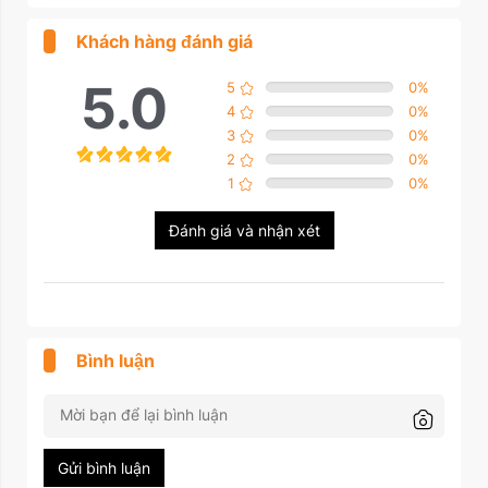
Khách hàng đánh giá
5.0
5
0
%
4
0
%
3
0
%
2
0
%
1
0
%
Đánh giá và nhận xét
Bình luận
Gửi bình luận