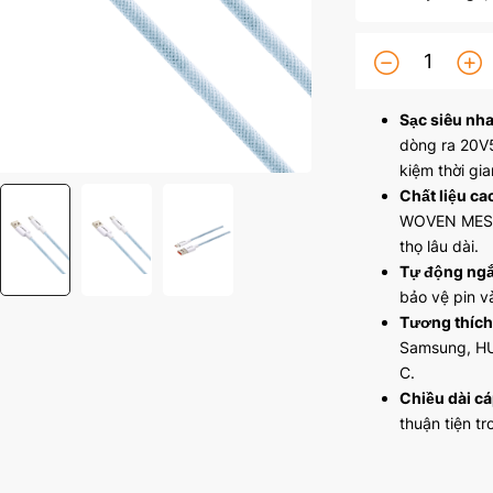
Sạc siêu nha
dòng ra 20V5
kiệm thời gi
Chất liệu ca
WOVEN MESH 
thọ lâu dài.
Tự động ngắt
bảo vệ pin và
Tương thích 
Samsung, HUA
C.
Chiều dài cá
thuận tiện t