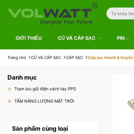
GIỚI THIỆU
CỦ VÀ CÁP SẠC
PIN
Trang chủ
CỦ VÀ CÁP SẠC
CÁP SẠC
Cáp sạc nhanh & truyền d
Danh mục
Trạm lưu giữ điện xách tay PPS
TẤM NĂNG LƯỢNG MẶT TRỜI
Sản phẩm cùng loại