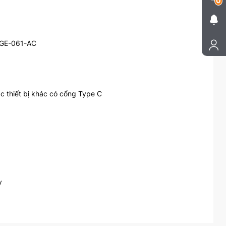
0
T GE-061-AC
c thiết bị khác có cổng Type C
y