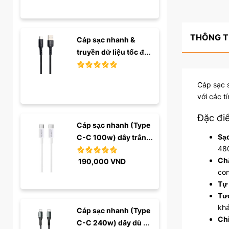
THÔNG T
Cáp sạc nhanh & 
truyền dữ liệu tốc độ 
cao ...
Cáp sạc s
với các t
Đặc điể
Cáp sạc nhanh (Type 
Sạc
C-C 100w) dây trắng 
480
trơn 1m
Chấ
190,000
VND
con
Tự 
Tươ
khá
Cáp sạc nhanh (Type 
Chi
C-C 240w) dây dù 