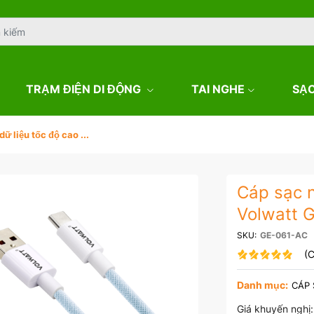
TRẠM ĐIỆN DI ĐỘNG
TAI NGHE
SẠ
ữ liệu tốc độ cao ...
Cáp sạc n
Volwatt 
SKU:
GE-061-AC
(C
Danh mục:
CÁP
Giá khuyến nghị: