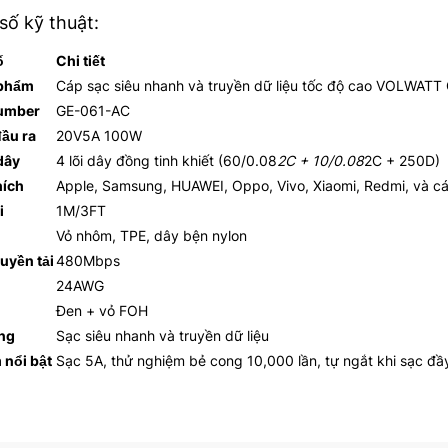
số kỹ thuật:
ố
Chi tiết
 phẩm
Cáp sạc siêu nhanh và truyền dữ liệu tốc độ cao VOLWAT
umber
GE-061-AC
đầu ra
20V5A 100W
dây
4 lõi dây đồng tinh khiết (60/0.08
2C + 10/0.08
2C + 250D)
hích
Apple, Samsung, HUAWEI, Oppo, Vivo, Xiaomi, Redmi, và cá
i
1M/3FT
Vỏ nhôm, TPE, dây bện nylon
uyền tải
480Mbps
24AWG
Đen + vỏ FOH
ng
Sạc siêu nhanh và truyền dữ liệu
 nổi bật
Sạc 5A, thử nghiệm bẻ cong 10,000 lần, tự ngắt khi sạc đầ