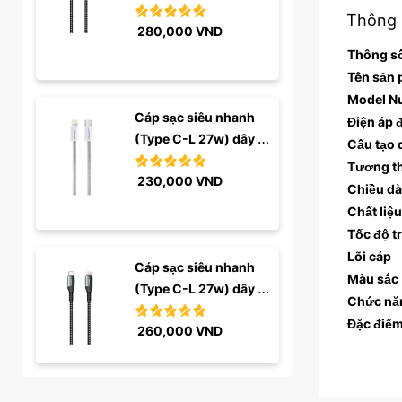
đen
Thông 
280,000
VND
Thông s
Tên sản
Model N
Cáp sạc siêu nhanh 
Điện áp 
(Type C-L 27w) dây 
Cấu tạo 
dù trắng
Tương t
230,000
VND
Chiều dà
Chất liệu
Tốc độ tr
Lõi cáp
Cáp sạc siêu nhanh 
Màu sắc
(Type C-L 27w) dây 
Chức nă
dù đen
Đặc điểm
260,000
VND