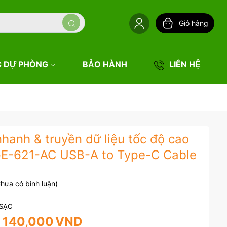
Giỏ hàng
C DỰ PHÒNG
BẢO HÀNH
LIÊN HỆ
hanh & truyền dữ liệu tốc độ cao
GE-621-AC USB-A to Type-C Cable
hưa có bình luận)
 SẠC
140,000
VND