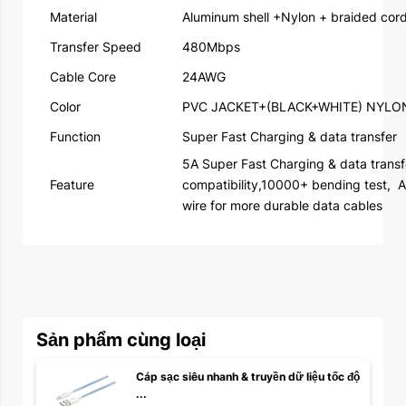
Material
Aluminum shell +Nylon + braided cor
Transfer Speed
480Mbps
Cable Core
24AWG
Color
PVC JACKET+(BLACK+WHITE) NYL
Function
Super Fast Charging & data transfer
5A Super Fast Charging & data transf
Feature
compatibility,10000+ bending test,
A
wire for more durable data cables
Sản phẩm cùng loại
Cáp sạc siêu nhanh & truyền dữ liệu tốc độ 
...