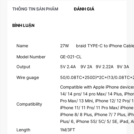
THÔNG TIN SẢN PHẨM
ĐÁNH GIÁ
BÌNH LUẬN
Name
27W
braid TYPE-C to iPhone Cabl
Model Number
GE-021-CL
Output
5V 2.4A
9V 2A
9V 2.22A
9V 3A
Wire guage
50/0.08TC+250D)*2C+(13/0.08TC+
Compatible with Apple iPhone device
14/ 14 pro/ 14 pro Max/ 14 Plus, iPho
Pro Max/ 13 Mini, iPhone 12/ 12 Pro/ 1
Compatibility
iPhone 11/ 11 Pro/ 11 Pro Max/ iPhon
iPhone 8/ 8 Plus, iPhone 7/ 7 Plus, iP
Plus/ 6, iPhone 5S/ 5C/ 5/ SE, iPad, A
Length
1M/3FT