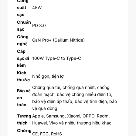
Công
suất
45W
sạc
Chuẩn
PD 3.0
sạc
Công
GaN Pro+ (Gallium Nitride)
nghệ
Cáp
sạc đi
100W Type-C to Type-C
kèm
Kích
Nhỏ gọn, tiện lợi
thước
Chống quá tải, chống quá nhiệt, chống
Bảo vệ
đoản mạch, bảo vệ chống nhiễu điện từ,
an
bảo vệ điện áp thấp, bảo vệ tĩnh điện, bảo
toàn
vệ quá dòng
Tương
Apple, Samsung, Xiaomi, OPPO, Redmi,
thích
Huawei, Vivo và nhiều thương hiệu khác
Chứng
CE, FCC, RoHS