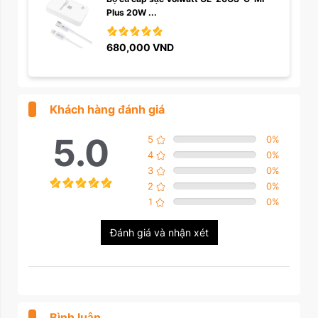
Plus 20W ...
680,000
VND
Khách hàng đánh giá
5.0
5
0
%
4
0
%
3
0
%
2
0
%
1
0
%
Đánh giá và nhận xét
Bình luận