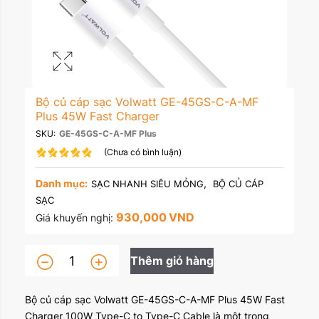
Bộ củ cáp sạc Volwatt GE-45GS-C-A-MF
Plus 45W Fast Charger
SKU:
GE-45GS-C-A-MF Plus
(Chưa có bình luận)
Danh mục:
,
SẠC NHANH SIÊU MỎNG
BỘ CỦ CÁP
SẠC
930,000
VND
Giá khuyến nghị:
Thêm giỏ hàng
Bộ củ cáp sạc Volwatt GE-45GS-C-A-MF Plus 45W Fast
Charger 100W Type-C to Type-C Cable là một trong