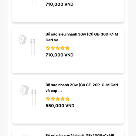
710,000
VND
Bộ sạc siêu nhanh 30w (Củ GE-30D-C-M 
GaN và ...
710,000
VND
Bộ sạc nhanh 20w (Củ GE-20P-C-M GaN 
và cáp ...
550,000
VND
Bộ củ cáp sạc Volwatt GE-20GS-C-MF 