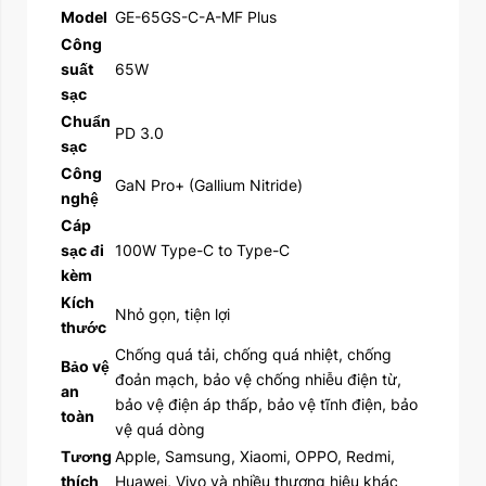
Model
GE-65GS-C-A-MF Plus
Công
suất
65W
sạc
Chuẩn
PD 3.0
sạc
Công
GaN Pro+ (Gallium Nitride)
nghệ
Cáp
sạc đi
100W Type-C to Type-C
kèm
Kích
Nhỏ gọn, tiện lợi
thước
Chống quá tải, chống quá nhiệt, chống
Bảo vệ
đoản mạch, bảo vệ chống nhiễu điện từ,
an
bảo vệ điện áp thấp, bảo vệ tĩnh điện, bảo
toàn
vệ quá dòng
Tương
Apple, Samsung, Xiaomi, OPPO, Redmi,
thích
Huawei, Vivo và nhiều thương hiệu khác