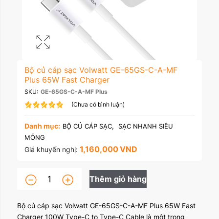
Bộ củ cáp sạc Volwatt GE-65GS-C-A-MF
Plus 65W Fast Charger
SKU:
GE-65GS-C-A-MF Plus
(Chưa có bình luận)
Danh mục:
,
BỘ CỦ CÁP SẠC
SẠC NHANH SIÊU
MỎNG
1,160,000
VND
Giá khuyến nghị:
Thêm giỏ hàng
Bộ củ cáp sạc Volwatt GE-65GS-C-A-MF Plus 65W Fast
Charger 100W Type-C to Type-C Cable là một trong