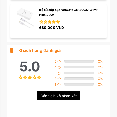
Bộ củ cáp sạc Volwatt GE-20GS-C-MF 
Plus 20W ...
680,000
VND
Khách hàng đánh giá
5.0
5
0
%
4
0
%
3
0
%
2
0
%
1
0
%
Đánh giá và nhận xét