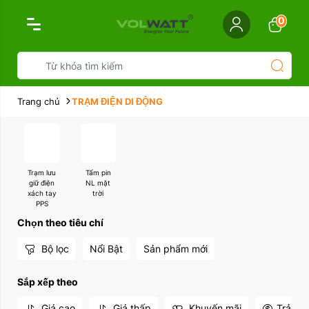
0
Trang chủ
TRẠM ĐIỆN DI ĐỘNG
Trạm lưu
Tấm pin
giữ điện
NL mặt
xách tay
trời
PPS
Chọn theo tiêu chí
Bộ lọc
Nổi Bật
Sản phẩm mới
Sắp xếp theo
Giá cao
Giá thấp
Khuyến mãi
Trả gó